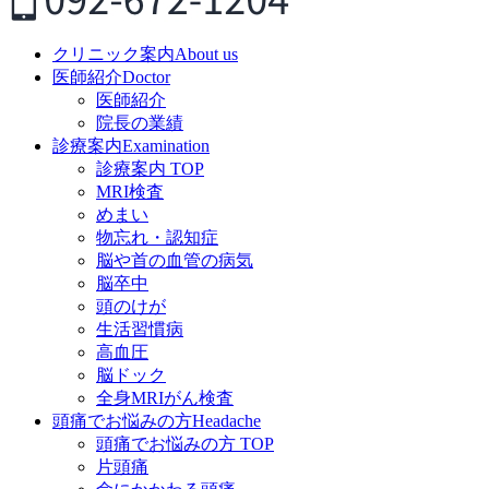
クリニック案内
About us
医師紹介
Doctor
医師紹介
院長の業績
診療案内
Examination
診療案内 TOP
MRI検査
めまい
物忘れ・認知症
脳や首の血管の病気
脳卒中
頭のけが
生活習慣病
高血圧
脳ドック
全身MRIがん検査
頭痛でお悩みの方
Headache
頭痛でお悩みの方 TOP
片頭痛