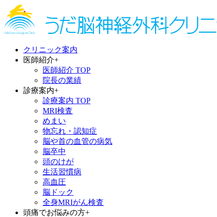
クリニック案内
医師紹介
+
医師紹介 TOP
院長の業績
診療案内
+
診療案内 TOP
MRI検査
めまい
物忘れ・認知症
脳や首の血管の病気
脳卒中
頭のけが
生活習慣病
高血圧
脳ドック
全身MRIがん検査
頭痛でお悩みの方
+