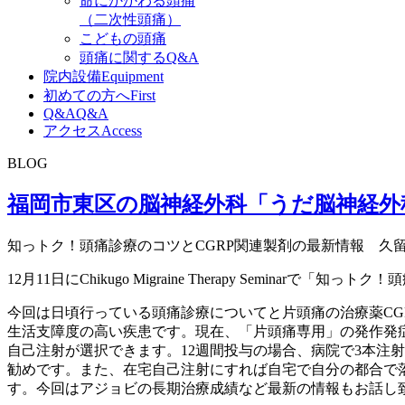
命にかかわる頭痛
（二次性頭痛）
こどもの頭痛
頭痛に関するQ&A
院内設備
Equipment
初めての方へ
First
Q&A
Q&A
アクセス
Access
BLOG
福岡市東区の脳神経外科「うだ脳神経外
知っトク！頭痛診療のコツとCGRP関連製剤の最新情報 久留
12月11日にChikugo Migraine Therapy Semi
今回は日頃行っている頭痛診療についてと片頭痛の治療薬C
生活支障度の高い疾患です。現在、「片頭痛専用」の発作発症
自己注射が選択できます。12週間投与の場合、病院で3本注
勧めです。また、在宅自己注射にすれば自宅で自分の都合で
す。今回はアジョビの長期治療成績など最新の情報もお話し