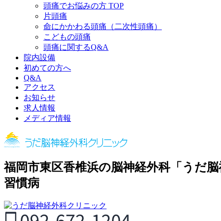
頭痛でお悩みの方 TOP
片頭痛
命にかかわる頭痛（二次性頭痛）
こどもの頭痛
頭痛に関するQ&A
院内設備
初めての方へ
Q&A
アクセス
お知らせ
求人情報
メディア情報
福岡市東区香椎浜の脳神経外科「うだ脳
習慣病