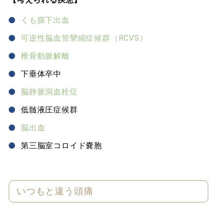
くも膜下出血
可逆性脳血管攣縮症候群（RCVS）
椎骨動脈解離
下垂体卒中
脳静脈洞血栓症
低髄液圧症候群
脳出血
第三脳室コロイド嚢胞
いつもと違う頭痛