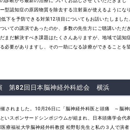
の診断から最新の治療についてお話しさせていただきまし
ー型認知症の原因物質を除去する注射薬が使えるようにな
能低下を予防できる対策12項目についてもお話いたしました
ついての講演であったのか、多数の先生方にご聴講いただ
だまだ解決すべき課題はたくさんありますが、地域で認知
る必要がありますし、その一助になる診療ができることを
演 第82回日本脳神経外科総会 横浜
開催されました。10月26日に「脳神経外科医と頭痛 ～脳神
といスポンサードシンポジウムが組まれ、日本頭痛学会代
際医療福祉大学脳神経外科教授 松野彰先生と私の３人で演者