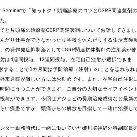
Therapy Seminarで「知っトク！頭痛診療のコツとCGRP関連製剤
た。
てと片頭痛の治療薬CGRP関連製剤についてお話してきまし
んだり仕事ができなかったり学校を休んだりする生活支障
」の発作発症抑制薬としてCGRP関連抗体製剤の注射薬が使
射は4週間投与、12週間投与、在宅自己注射が選択できま
注射することで3カ月間は予防治療（注射）のことを忘れられ
外来通院が難しい方にはお勧めです。また、在宅自己注射
時間にうつことができます。ご自分の大切なライフイベン
投与ができます。今回はアジョビの長期治療成績など最新
らい疾患ですが、頭痛からの解放を目指して一緒に治療し
ンター勤務時代に一緒に働いていた姉川脳神経外科副院長