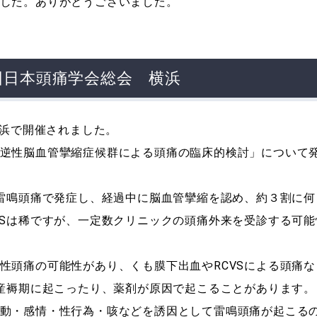
した。ありがとうございました。
2回日本頭痛学会総会 横浜
横浜で開催されました。
逆性脳血管攣縮症候群による頭痛の臨床的検討」について
は雷鳴頭痛で発症し、経過中に脳血管攣縮を認め、約３割に何
VSは稀ですが、一定数クリニックの頭痛外来を受診する可能
性頭痛の可能性があり、くも膜下出血やRCVSによる頭痛な
は産褥期に起こったり、薬剤が原因で起こることがあります。
動・感情・性行為・咳などを誘因として雷鳴頭痛が起こる